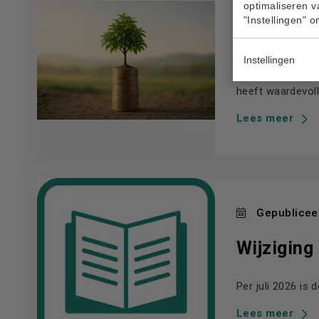
optimaliseren v
"Instellingen" 
Wijziging
Instellingen
Het onderzoek n
heeft waardevolle
Lees meer
Gepubliceer
Wijziging
Per juli 2026 is
Lees meer