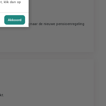
t, klik dan op
Akkoord
) en de overgang naar de nieuwe pensioenregeling
kt.