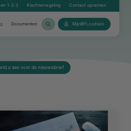
Klachtenregeling
Contact opnemen
oen 1-2-3
ws
Documenten
MijnBPLoodsen
eld u aan voor de nieuwsbrief