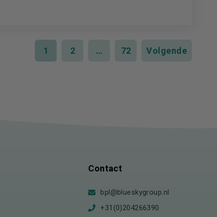
1
2
…
72
Volgende
Contact
bpl@blueskygroup.nl
+31(0)204266390