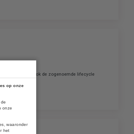
erdeel daarvan is ook de zogenoemde lifecycle
ies op onze
 de
n onze
ies, waaronder
r het