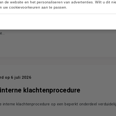
an de website en het personaliseren van advertenties. Wilt u dit nie
om uw cookievoorkeuren aan te passen.
en in het MVB-beleid
aar uw mening over maatschappelijk verantwoord beleggen (MVB
...
d op 6 juli 2026
 interne klachtenprocedure
 de interne klachtenprocedure op een beperkt onderdeel verduidelij