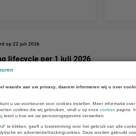
d op 22 juli 2026
 lifecycle per 1 juli 2026
euren
geldt een nieuw beleggingsplan voor het pensioenfonds. Als ond
ecycle...
el waarde aan uw privacy, daarom informeren wij u over cook
kunt u uw voorkeuren voor cookies instellen. Meer informatie over
oorten cookies die wij gebruiken, vindt u op onze
cookies
pagina. I
ng
leest u hoe we uw persoonsgegevens verwerken.
d" te klikken, geeft u toestemming voor het gebruik van alle cook
alytische en advertentie/trackingcookies. Deze worden gebruikt voo
d op 6 juli 2026