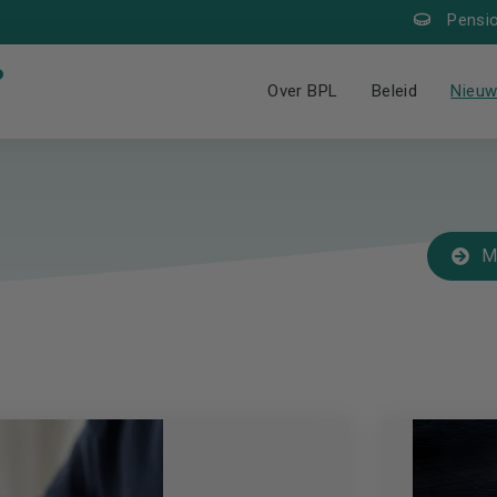
Pensi
Over BPL
Beleid
Nieu
M