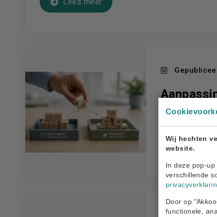
Lees meer
Gepubliceer
Aanpassing
Cookievoork
Per 1 juli 2026 
aangepast. De lif
Wij hechten ve
website.
Lees meer
In deze pop-up 
verschillende s
privacyverklari
Door op "Akkoor
functionele, an
Gepubliceer