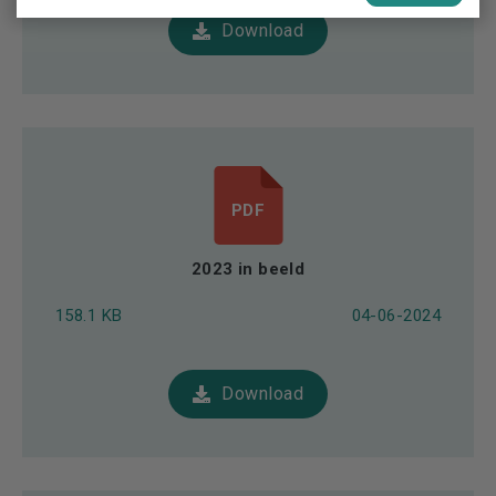
Download
PDF
2023 in beeld
158.1 KB
04-06-2024
Download