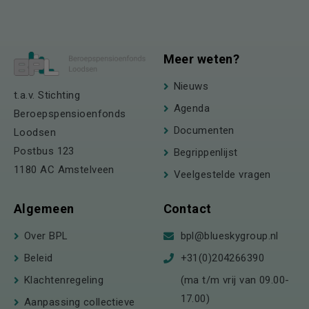
Meer weten?
Nieuws
t.a.v. Stichting
Agenda
Beroepspensioenfonds
Documenten
Loodsen
Postbus 123
Begrippenlijst
1180 AC Amstelveen
Veelgestelde vragen
Algemeen
Contact
Over BPL
bpl@blueskygroup.nl
Beleid
+31(0)204266390
Klachtenregeling
(ma t/m vrij van 09.00-
17.00)
Aanpassing collectieve