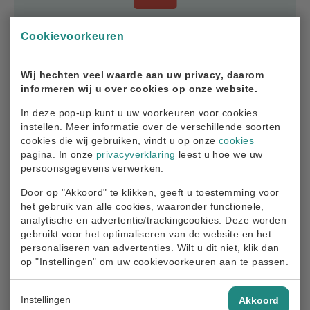
Governance
Cookievoorkeuren
340.6 KB
21-03-2025
Wij hechten veel waarde aan uw privacy, daarom
informeren wij u over cookies op onze website.
Download
In deze pop-up kunt u uw voorkeuren voor cookies
instellen. Meer informatie over de verschillende soorten
cookies die wij gebruiken, vindt u op onze
cookies
pagina. In onze
privacyverklaring
leest u hoe we uw
persoonsgegevens verwerken.
Door op "Akkoord" te klikken, geeft u toestemming voor
het gebruik van alle cookies, waaronder functionele,
PDF
analytische en advertentie/trackingcookies. Deze worden
gebruikt voor het optimaliseren van de website en het
personaliseren van advertenties. Wilt u dit niet, klik dan
2024 in beeld
op "Instellingen" om uw cookievoorkeuren aan te passen.
166.1 KB
02-09-2025
Instellingen
Akkoord