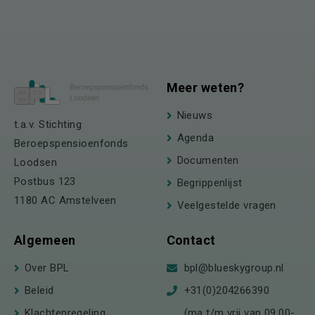
Meer weten?
Nieuws
t.a.v. Stichting
Agenda
Beroepspensioenfonds
Documenten
Loodsen
Postbus 123
Begrippenlijst
1180 AC Amstelveen
Veelgestelde vragen
Algemeen
Contact
Over BPL
bpl@blueskygroup.nl
Beleid
+31(0)204266390
Klachtenregeling
(ma t/m vrij van 09.00-