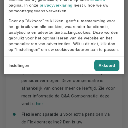
jaar oud is krijgt naar verwachting nog voor
pagina. In onze
privacyverklaring
leest u hoe we uw
een langere looptijd een uitkering dan iemand
persoonsgegevens verwerken.
die 90 jaar oud is. Daarom kan het persoonlijk
Door op "Akkoord" te klikken, geeft u toestemming voor
pensioenvermogen van deelnemer tot
het gebruik van alle cookies, waaronder functionele,
deelnemer verschillen, zelfs als het oude
analytische en advertentie/trackingcookies. Deze worden
gebruikt voor het optimaliseren van de website en het
opgebouwde pensioen in de oude regeling
personaliseren van advertenties. Wilt u dit niet, klik dan
gelijk was.
op "Instellingen" om uw cookievoorkeuren aan te passen.
Compensatie:
wie nadeel ondervindt van de
nieuwe regels, heeft daarvoor compensatie
Instellingen
Akkoord
gekregen in de vorm van extra persoonlijk
pensioenvermogen. Deze compensatie is
afhankelijk van onder meer de leeftijd. Zie voor
meer informatie de Q&A Compensatie, deze
vindt u
hier
.
Flexioen: s
paarde u voor extra pensioen via
de Flexioenregeling? Dan is uw