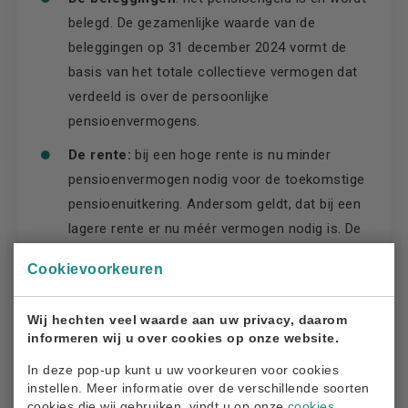
belegd. De gezamenlijke waarde van de
beleggingen op 31 december 2024 vormt de
basis van het totale collectieve vermogen dat
verdeeld is over de persoonlijke
pensioenvermogens.
De rente:
bij een hoge rente is nu minder
pensioenvermogen nodig voor de toekomstige
pensioenuitkering. Andersom geldt, dat bij een
lagere rente er nu méér vermogen nodig is. De
rente die we bij de berekening hebben gebruikt,
Cookievoorkeuren
is voor alle deelnemers hetzelfde.
Uw leeftijd:
bij de vaststelling van de verdeling
Wij hechten veel waarde aan uw privacy, daarom
van het vermogen speelt leeftijd een
informeren wij u over cookies op onze website.
belangrijke rol, omdat we rekening houden met
In deze pop-up kunt u uw voorkeuren voor cookies
de verwachte levensduur. Want iemand die 60
instellen. Meer informatie over de verschillende soorten
cookies die wij gebruiken, vindt u op onze
cookies