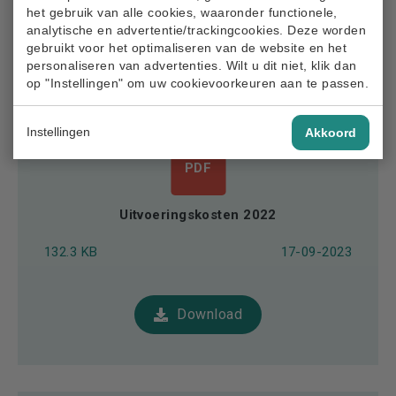
het gebruik van alle cookies, waaronder functionele,
Download
analytische en advertentie/trackingcookies. Deze worden
gebruikt voor het optimaliseren van de website en het
personaliseren van advertenties. Wilt u dit niet, klik dan
op "Instellingen" om uw cookievoorkeuren aan te passen.
Instellingen
Akkoord
PDF
Uitvoeringskosten 2022
132.3 KB
17-09-2023
Download