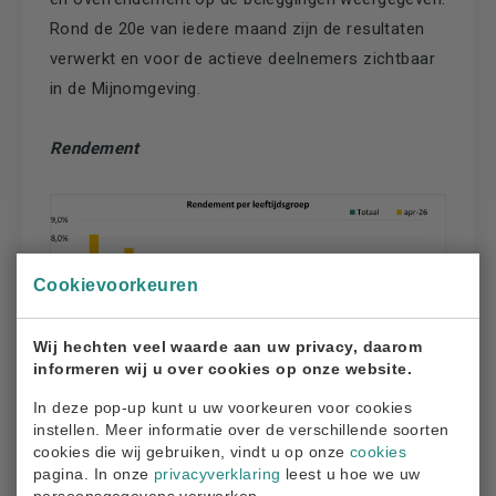
Rond de 20e van iedere maand zijn de resultaten
verwerkt en voor de actieve deelnemers zichtbaar
in de Mijnomgeving.
Rendement
Cookievoorkeuren
Wij hechten veel waarde aan uw privacy, daarom
informeren wij u over cookies op onze website.
In deze pop-up kunt u uw voorkeuren voor cookies
instellen. Meer informatie over de verschillende soorten
cookies die wij gebruiken, vindt u op onze
cookies
Overrendement
pagina. In onze
privacyverklaring
leest u hoe we uw
persoonsgegevens verwerken.