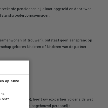
verzekerde pensioenen bij elkaar opgeteld en door twee
elfstandig ouderdomspensioen.
v. samenwonen of trouwen), ontstaat geen aanspraak op
erschap geboren kinderen of kinderen van de partner.
ies op onze
 de
n onze
reerd partnerschap), heeft uw ex-partner volgens de wet
lijk of partnerschap opgebouwd persoonlijk