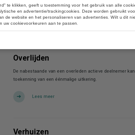
d" te klikken, geeft u toestemming voor het gebruik van alle cook
pensioenvermogen (Wet Verevening Pensioenrechten bij Sch
alytische en advertentie/trackingcookies. Deze worden gebruikt voo
an de website en het personaliseren van advertenties. Wilt u dit nie
Lees meer
om uw cookievoorkeuren aan te passen.
Overlijden
De nabestaande van een overleden actieve deelnemer kan 
toekenning van een éénmalige uitkering.
Lees meer
Verhuizen