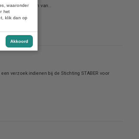
ies, waaronder
eiding). Als één van...
r het
t, klik dan op
Akkoord
een verzoek indienen bij de Stichting STABER voor