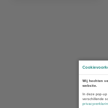
Cookievoork
Wij hechten ve
website.
In deze pop-up 
verschillende s
privacyverklari