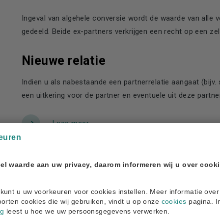
Ingeval van algehele conversie wordt de waarde van alle 
gedeeld. Beide ex-partners verkrijgen een recht op een z
Nieuwe relatie
Indien u als nabestaande een partnerrelatie aangaat (bij
een uitkering voor de partner en eventuele uit deze partn
Lees meer
euren
el waarde aan uw privacy, daarom informeren wij u over cook
Scheiden
kunt u uw voorkeuren voor cookies instellen. Meer informatie over
oorten cookies die wij gebruiken, vindt u op onze
cookies
pagina. I
Als u gaat scheiden (beëindiging huwelijk of een geregist
ng
leest u hoe we uw persoonsgegevens verwerken.
recht op uitbetaling van de helft van het tijdens het huwe