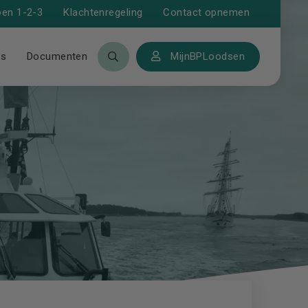
Klachtenregeling
Contact opnemen
oen 1-2-3
ws
Documenten
MijnBPLoodsen