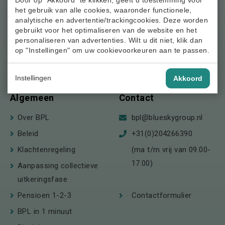
Nieuws
het gebruik van alle cookies, waaronder functionele,
t.a.v. Stichting
analytische en advertentie/trackingcookies. Deze worden
Agenda
Beroepspensioenfonds
gebruikt voor het optimaliseren van de website en het
personaliseren van advertenties. Wilt u dit niet, klik dan
Documenten
Loodsen
op "Instellingen" om uw cookievoorkeuren aan te passen.
Postbus 123
Begrippenlijst
1180 AC Amstelveen
Veelgestelde vragen
Instellingen
Akkoord
Algemeen
Contact
Over BPL
bpl@blueskygroup.nl
Beleid
+31(0)204266390
Klachtenregeling
(ma t/m vrij van 09.00-
17.00)
Aanpassing collectieve
uitkeringsfase
Pensioen 1-2-3
Contactformulier
BPL in 1 minuut