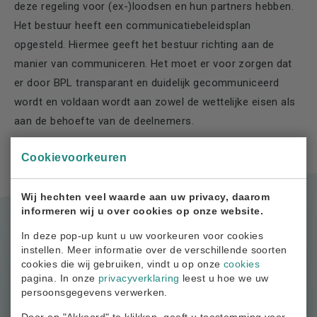
deze regeling voor (ex-)loodsen en hun partners hebben.
Het bestuur heeft een communicatiebeleidsplan
opgesteld. Hiermee geeft het bestuur richting aan de
manier van communiceren. Het moet er voor zorgen dat
er door BPL transparant en duidelijk gecommuniceerd
wordt en voldaan wordt aan zowel de wettelijke eisen als
aan de behoefte van de deelnemers.
Cookievoorkeuren
Wij hechten veel waarde aan uw privacy, daarom
informeren wij u over cookies op onze website.
In deze pop-up kunt u uw voorkeuren voor cookies
instellen. Meer informatie over de verschillende soorten
cookies die wij gebruiken, vindt u op onze
cookies
pagina. In onze
privacyverklaring
leest u hoe we uw
persoonsgegevens verwerken.
Meer weten?
Door op "Akkoord" te klikken, geeft u toestemming voor