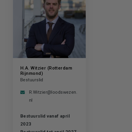
H.A. Witzier (Rotterdam
Rijnmond)
Bestuurslid
R.Witzier@loodswezen.
nl
Bestuurslid vanaf april
2023
Bestuurslid tot april 2027