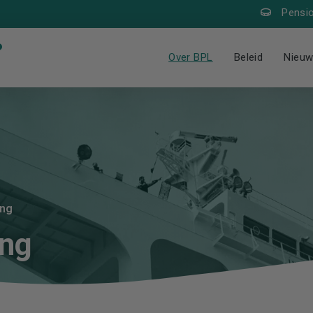
Pensi
Over BPL
Beleid
Nieu
ing
ing