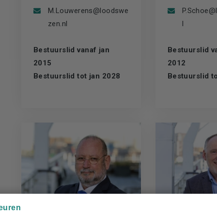
M.Louwerens@loodswe
P.Schoe@
zen.nl
l
Bestuurslid vanaf jan
Bestuurslid va
2015
2012
Bestuurslid tot jan 2028
Bestuurslid to
euren