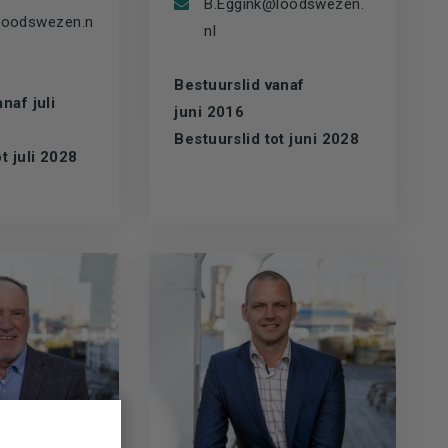
B.Eggink@loodswezen.
loodswezen.n
nl
Bestuurslid vanaf
naf juli
juni 2016
Bestuurslid tot juni 2028
t juli 2028