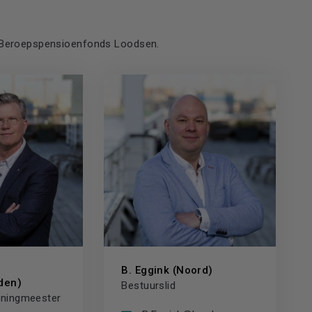
ng Beroepspensioenfonds Loodsen.
B. Eggink (Noord)
den)
Bestuurslid
nningmeester