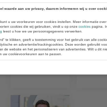
el waarde aan uw privacy, daarom informeren wij u over cook
J.H.P. Waasdorp
N.R. Halfwee
kunt u uw voorkeuren voor cookies instellen. Meer informatie over
Bestuurslid
Bestuurslid
oorten cookies die wij gebruiken, vindt u op onze
cookies
pagina. I
ng
leest u hoe we uw persoonsgegevens verwerken.
J.Waasdorp@loodswez
N.Halfwe
d" te klikken, geeft u toestemming voor het gebruik van alle cook
en.nl
en.nl
alytische en advertentie/trackingcookies. Deze worden gebruikt voo
an de website en het personaliseren van advertenties. Wilt u dit nie
om uw cookievoorkeuren aan te passen.
Bestuurslid vanaf juli
Bestuurslid v
2019
2020
Bestuurslid tot juli 2027
Bestuurslid to