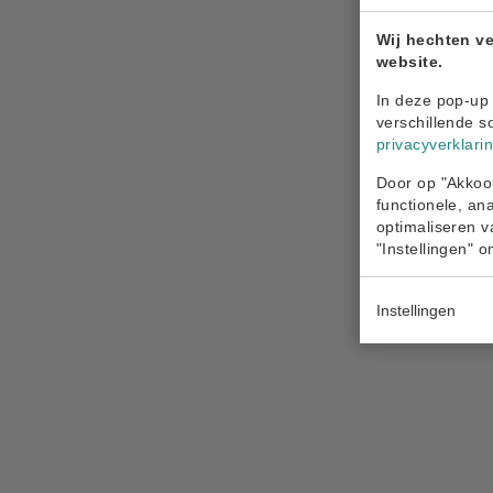
Wij hechten ve
website.
In deze pop-up 
verschillende s
privacyverklari
Door op "Akkoor
functionele, an
optimaliseren v
"Instellingen" 
Instellingen