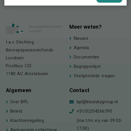
Meer weten?
Nieuws
t.a.v. Stichting
Agenda
Beroepspensioenfonds
Documenten
Loodsen
Postbus 123
Begrippenlijst
1180 AC Amstelveen
Veelgestelde vragen
Algemeen
Contact
Over BPL
bpl@blueskygroup.nl
Beleid
+31(0)204266390
Klachtenregeling
(ma t/m vrij van 09.00-
17.00)
Aanpassing collectieve