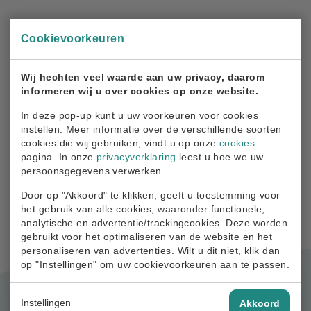
De kernwaarden
Cookievoorkeuren
Van, voor en door (ex-)loodsen
Wij hechten veel waarde aan uw privacy, daarom
Klantgericht
informeren wij u over cookies op onze website.
Kostenbewust
In deze pop-up kunt u uw voorkeuren voor cookies
instellen. Meer informatie over de verschillende soorten
Transparant
cookies die wij gebruiken, vindt u op onze
cookies
pagina. In onze
privacyverklaring
leest u hoe we uw
Integer
persoonsgegevens verwerken.
Evenwichtig
Door op "Akkoord" te klikken, geeft u toestemming voor
het gebruik van alle cookies, waaronder functionele,
analytische en advertentie/trackingcookies. Deze worden
gebruikt voor het optimaliseren van de website en het
personaliseren van advertenties. Wilt u dit niet, klik dan
op "Instellingen" om uw cookievoorkeuren aan te passen.
Instellingen
Akkoord