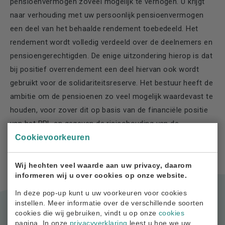
pensioenvermogen zoveel mogelijk te verhogen. U krijgt
naar verhouding met uw persoonlijk pensioenvermogen
een deel van het behaalde rendement toebedeeld. Het
rendement wordt volledig verdeeld over de deelnemers en
pensioengerechtigden. De enige uitzondering hierop is dat
bij positief overrendement een deel hiervan ook wordt
gebruikt voor de solidariteitsreserve. Het bestuur heeft de
ambitie om de pensioenen zo veel mogelijk waardevast te
houden, voor zover dit op basis van de financiële positie
van het BPL en gegeven de risicohouding van de
deelnemers mogelijk is.
Cookievoorkeuren
Wij hechten veel waarde aan uw privacy, daarom
informeren wij u over cookies op onze website.
In deze pop-up kunt u uw voorkeuren voor cookies
instellen. Meer informatie over de verschillende soorten
cookies die wij gebruiken, vindt u op onze
cookies
pagina. In onze
privacyverklaring
leest u hoe we uw