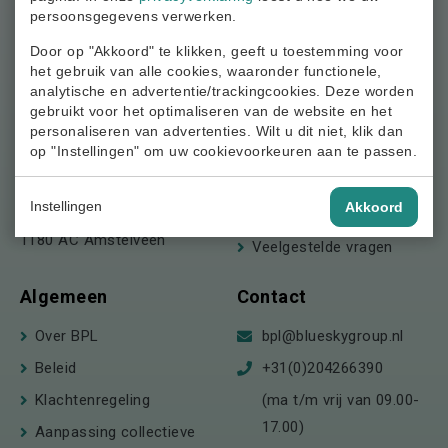
persoonsgegevens verwerken.
Door op "Akkoord" te klikken, geeft u toestemming voor
het gebruik van alle cookies, waaronder functionele,
Meer weten?
analytische en advertentie/trackingcookies. Deze worden
gebruikt voor het optimaliseren van de website en het
Nieuws
personaliseren van advertenties. Wilt u dit niet, klik dan
t.a.v. Stichting
Agenda
op "Instellingen" om uw cookievoorkeuren aan te passen.
Beroepspensioenfonds
Documenten
Loodsen
Instellingen
Akkoord
Postbus 123
Begrippenlijst
1180 AC Amstelveen
Veelgestelde vragen
Algemeen
Contact
Over BPL
bpl@blueskygroup.nl
Beleid
+31(0)204266390
Klachtenregeling
(ma t/m vrij van 09.00-
17.00)
Aanpassing collectieve