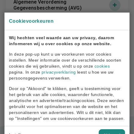
Algemene Verordening
interne beheersingssysteem;
Gegevensbescherming (AVG)
administratieve organisatie en interne
Cookievoorkeuren
controle;
ALM (Asset Liability Management)
procedures en criteria voor aansluiting bij het
Wij hechten veel waarde aan uw privacy, daarom
informeren wij u over cookies op onze website.
fonds;
In deze pop-up kunt u uw voorkeuren voor cookies
aanspraken van deelnemers;
Arbeidsongeschiktheidspensioen
instellen. Meer informatie over de verschillende soorten
cookies die wij gebruiken, vindt u op onze
cookies
risico’s;
pagina. In onze
privacyverklaring
leest u hoe we uw
financiële opzet;
persoonsgegevens verwerken.
Autoriteit Financiële Markten (AFM)
Door op "Akkoord" te klikken, geeft u toestemming voor
financiële sturingsmiddelen.
het gebruik van alle cookies, waaronder functionele,
analytische en advertentie/trackingcookies. Deze worden
gebruikt voor het optimaliseren van de website en het
personaliseren van advertenties. Wilt u dit niet, klik dan
op "Instellingen" om uw cookievoorkeuren aan te passen.