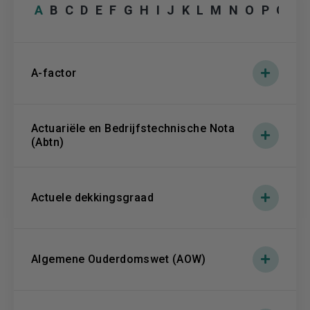
A
B
C
D
E
F
G
H
I
J
K
L
M
N
O
P
Q
R
A-factor
Actuariële en Bedrijfstechnische Nota
(Abtn)
Actuele dekkingsgraad
Algemene Ouderdomswet (AOW)