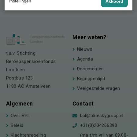
Instellingen
Akkoord
Meer weten?
Nieuws
t.a.v. Stichting
Agenda
Beroepspensioenfonds
Documenten
Loodsen
Postbus 123
Begrippenlijst
1180 AC Amstelveen
Veelgestelde vragen
Algemeen
Contact
Over BPL
bpl@blueskygroup.nl
Beleid
+31(0)204266390
Klachtenregeling
(ma t/m vrij van 09.00-