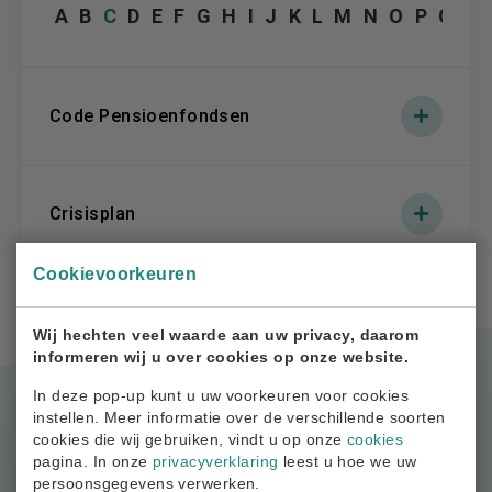
A
B
C
D
E
F
G
H
I
J
K
L
M
N
O
P
Q
R
Code Pensioenfondsen
Crisisplan
Cookievoorkeuren
Wij hechten veel waarde aan uw privacy, daarom
informeren wij u over cookies op onze website.
In deze pop-up kunt u uw voorkeuren voor cookies
instellen. Meer informatie over de verschillende soorten
cookies die wij gebruiken, vindt u op onze
cookies
pagina. In onze
privacyverklaring
leest u hoe we uw
persoonsgegevens verwerken.