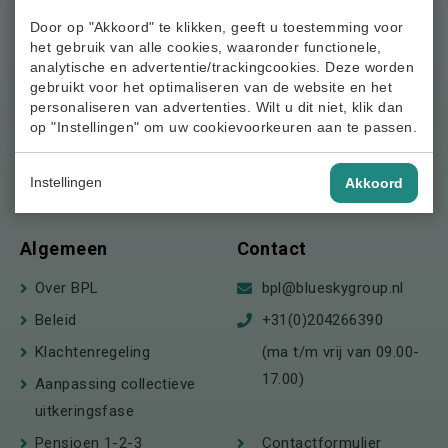
Door op "Akkoord" te klikken, geeft u toestemming voor
Meer weten?
het gebruik van alle cookies, waaronder functionele,
analytische en advertentie/trackingcookies. Deze worden
Nieuws
t.a.v. Stichting
gebruikt voor het optimaliseren van de website en het
Agenda
personaliseren van advertenties. Wilt u dit niet, klik dan
Beroepspensioenfonds
op "Instellingen" om uw cookievoorkeuren aan te passen.
Documenten
Loodsen
Postbus 123
Begrippenlijst
Instellingen
Akkoord
1180 AC Amstelveen
Veelgestelde vragen
Algemeen
Contact
Over BPL
bpl@blueskygroup.nl
Beleid
+31(0)204266390
Klachtenregeling
(ma t/m vrij van 09.00-
17.00)
Aanpassing collectieve
uitkeringsfase
Pensioen 1-2-3
Contactformulier