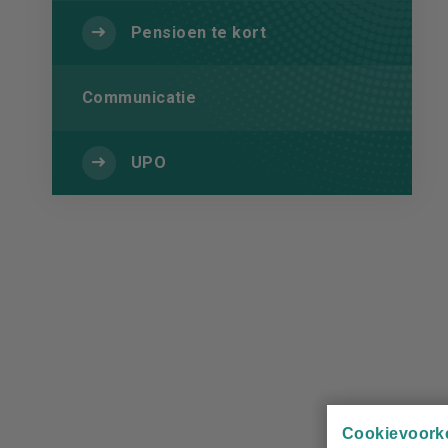
Pensioen te kort
Communicatie
UPO
Cookievoork