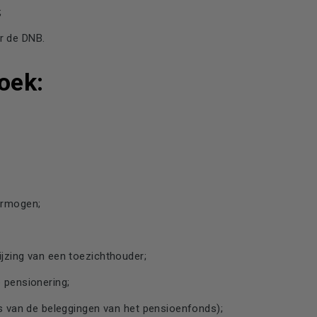
;
r de DNB.
oek:
ermogen;
;
ijzing van een toezichthouder;
 pensionering;
’s van de beleggingen van het pensioenfonds);