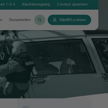
Klachtenregeling
Contact opnemen
oen 1-2-3
ws
Documenten
MijnBPLoodsen