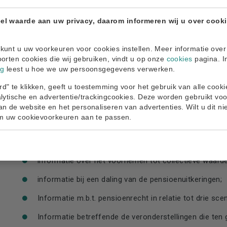
een overzicht aan het pensioenvermogen aan de gewez
el waarde aan uw privacy, daarom informeren wij u over cook
een overzicht van het pensioenvermogen bij pensione
kunt u uw voorkeuren voor cookies instellen. Meer informatie over
een overzicht van het pensioenvermogen aan pensio
oorten cookies die wij gebruiken, vindt u op onze
cookies
pagina. I
ng
leest u hoe we uw persoonsgegevens verwerken.
informatie op verzoek;
d" te klikken, geeft u toestemming voor het gebruik van alle cook
informatie bij vertrek naar een andere lidstaat;
alytische en advertentie/trackingcookies. Deze worden gebruikt voo
an de website en het personaliseren van advertenties. Wilt u dit nie
informatie over en/of bij afkoop klein ouderdomspensi
om uw cookievoorkeuren aan te passen.
klein bijzonder partnerpensioen bij scheiding;
informatie over herleving plicht waardeoverdracht;
informatie over het voornemen tot collectieve waard
informatie bij een daling van de pensioenuitkeringen;
Informatie m.b.t. pensioenrecht in relatie tot drie sce
Informatie betreffende de veronderstellingen die ten 