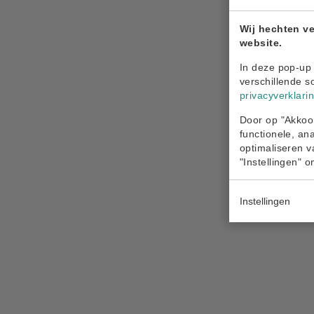
Wij hechten ve
website.
In deze pop-up 
verschillende s
privacyverklari
Door op "Akkoor
functionele, an
optimaliseren v
"Instellingen" 
Instellingen