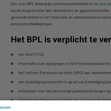
Een voor BPL belangrijk communicatiemiddel is
het jaarve
wordt toegezonden aan deelnemers en gepensioneerden. Hi
gevoerde beleid en het financiële en administratieve behe
pensioenontwikkelingen.
Het BPL is verplicht te ve
een brief P123;
informatie over wijzigingen in het Pensioenstatuut en
het Uniform Pensioenoverzicht (UPO) aan deelnemers, u
een beëindigingsoverzicht in geval van beëindiging de
informatie over het persoonlijk pensioenvermogen bi
het Uniform Pensioenoverzicht aan gewezen deelnemers
euren
een pensioenoverzicht aan gewezen partners, uiterlij