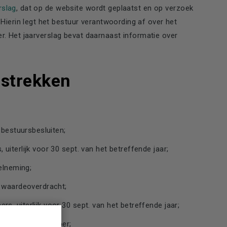
rslag
, dat op de website wordt geplaatst en op verzoek
erin legt het bestuur verantwoording af over het
er. Het jaarverslag bevat daarnaast informatie over
rstrekken
 bestuursbesluiten;
iterlijk voor 30 sept. van het betreffende jaar;
elneming;
j waardeoverdracht;
, uiterlijk voor 30 sept. van het betreffende jaar;
k voor 30 september;