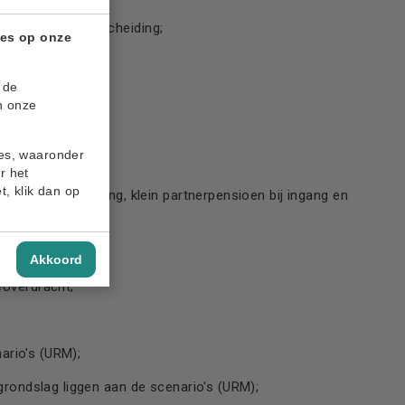
en partner bij scheiding;
ies op onze
ring;
 de
engerechtigden;
n onze
ies, waaronder
r het
t, klik dan op
oen bij beëindiging, klein partnerpensioen bij ingang en
Akkoord
eoverdracht;
nario's (URM);
grondslag liggen aan de scenario's (URM);