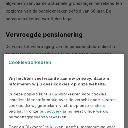
algemeen aanvaarde actuariële grondslagen herrekend ten
opzichte van de pensioenrekenleeftijd van 68 jaar. De
pensioenuitkering wordt dan lager
.
Vervroegde pensionering
De wens tot vervroeging van de pensioendatum dient u
tenminste zes maanden vóór de gekozen vervroegde
pensioendatum schriftelijk via onze
Cookievoorkeuren
pensioenadministrateur Blue Sky Group kenbaar te maken.
Wij hechten veel waarde aan uw privacy, daarom
informeren wij u over cookies op onze website.
Vervroegen mag tot 10 jaar voor de AOW-leeftijd.
In deze pop-up kunt u uw voorkeuren voor cookies
instellen. Meer informatie over de verschillende soorten
Voor hulp bij uw keuze: Keuzewijzer aanvragen! (zie ook:
cookies die wij gebruiken, vindt u op onze
cookies
keuzewijzer
)
pagina. In onze
privacyverklaring
leest u hoe we uw
persoonsgegevens verwerken.
Vrijwillige voortzetting
Door op "Akkoord" te klikken, geeft u toestemming voor