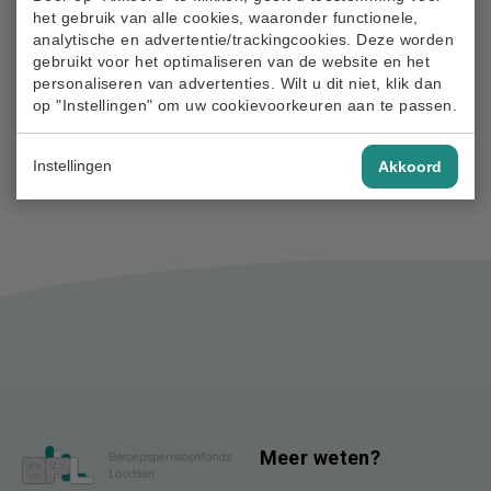
het gebruik van alle cookies, waaronder functionele,
Het is niet mogelijk om bij pensionering uw pensioen
analytische en advertentie/trackingcookies. Deze worden
vrijwillig voort te zetten, door zelf de premie af te dragen
gebruikt voor het optimaliseren van de website en het
personaliseren van advertenties. Wilt u dit niet, klik dan
aan het pensioenfonds.
op "Instellingen" om uw cookievoorkeuren aan te passen.
Zie als brondocument: de
brochure
Instellingen
Akkoord
Meer weten?