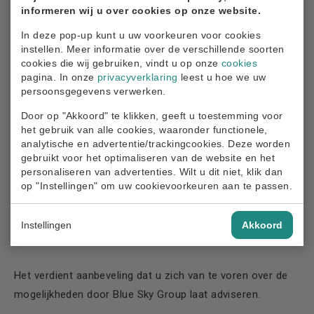
informeren wij u over cookies op onze website.
partnerpensioen (= 70% van het op de
In deze pop-up kunt u uw voorkeuren voor cookies
pensioenrekendatum (68 jaar) te bereiken
instellen. Meer informatie over de verschillende soorten
ouderdomspensioen). Als er op de (vervroegde)
cookies die wij gebruiken, vindt u op onze
cookies
pensioendatum geen (nieuwe) partner is, dan krijgt de
pagina. In onze
privacyverklaring
leest u hoe we uw
persoonsgegevens verwerken.
deelnemer de mogelijkheid het partnerpensioen tegen een
hoger ouderdomspensioen om te zetten.
Door op "Akkoord" te klikken, geeft u toestemming voor
het gebruik van alle cookies, waaronder functionele,
analytische en advertentie/trackingcookies. Deze worden
Afwijkende afspraken
gebruikt voor het optimaliseren van de website en het
personaliseren van advertenties. Wilt u dit niet, klik dan
In een notarieel verleden echtscheidingsconvenant kunnen
op "Instellingen" om uw cookievoorkeuren aan te passen.
partijen afwijkende afspraken maken over de
pensioenverdeling. Ook kan de ex-partner afstand doen
Instellingen
Akkoord
van het bijzonder partnerpensioen.
Het verdient aanbeveling dat u zich van te voren over de
mogelijkheden door Blue Sky Group laat adviseren.